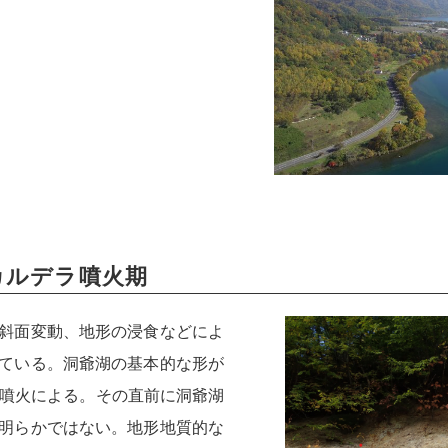
カルデラ噴火期
斜面変動、地形の浸食などによ
ている。洞爺湖の基本的な形が
ラ噴火による。その直前に洞爺湖
明らかではない。地形地質的な