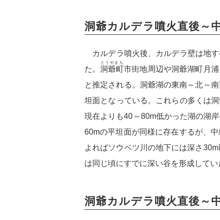
洞爺カルデラ噴火直後～
カルデラ噴火後、カルデラ壁は地す
とうやまち
た。
洞爺町
市街地周辺や洞爺湖町月浦
と推定される。洞爺湖の東南～北～南西
坦面となっている。これらの多くは洞
現在よりも40～80m低かった湖の
60mの平坦面が同様に存在するが、
よればソウベツ川の地下には深さ30m
は同じ頃にすでに深い谷を形成してい
洞爺カルデラ噴火直後～