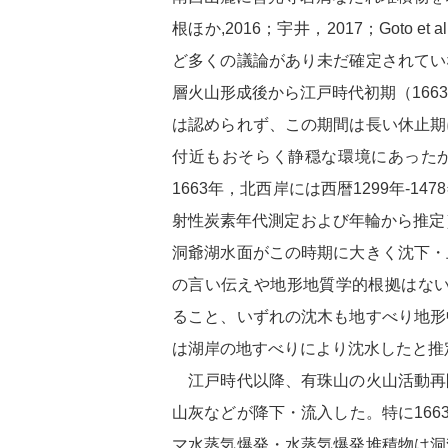
根ほか,2016；宇井，2017；Goto et al.2
ど多くの議論があり未だ確定されてい
層火山形成後から江戸時代初期（166
は認められず、この期間は長い休止期
付近もおそらく静穏な環境にあったが
1663年，北西岸には西暦1299年-1
射性炭素年代測定および年輪から推定
洞爺湖水面がこの時期に大きく沈下・
の言い伝えや地形地質学的根拠はない
ること、いずれの沈木も地すべり地形
は湖岸の地すべりにより沈水したと推
江戸時代以降、有珠山の火山活動再
山灰などが降下・流入した。特に1663
マ水蒸気爆発・水蒸気爆発堆積物は洞