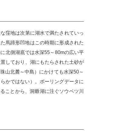
な窪地は次第に湖水で満たされていっ
れた馬蹄形凹地はこの時期に形成された
に北側湖底では水深55～80mの広い平
位置しており、湖にもたらされた土砂が
珠山北麓～中島）にかけても水深50～
明らかではない）。ボーリングデータに
することから、洞爺湖に注ぐソウベツ川