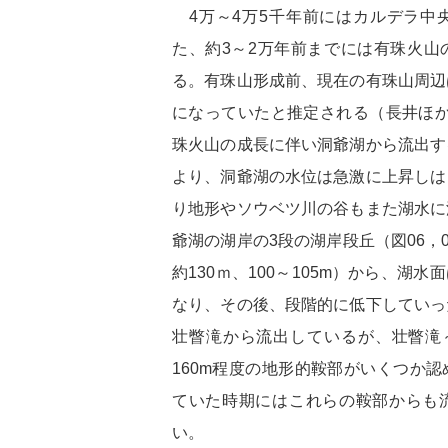
4万～4万5千年前にはカルデラ中
た、約3～2万年前までには有珠火山
る。有珠山形成前、現在の有珠山周辺
になっていたと推定される（長井ほか,
珠火山の成長に伴い洞爺湖から流出す
より、洞爺湖の水位は急激に上昇しは
り地形やソウベツ川の谷もまた湖水に
爺湖の湖岸の3段の湖岸段丘（図06，0
約130ｍ、100～105m）から、湖
なり、その後、段階的に低下していっ
壮瞥滝から流出しているが、壮瞥滝～
160m程度の地形的鞍部がいくつか
ていた時期にはこれらの鞍部からも
い。