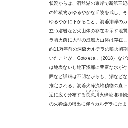
状況からは、洞爺湖の東岸で新第三紀
の堆積物がゆるやかな丘陵を成し、そ
ゆるやかに下がること、洞爺湖岸のカ
立つ溶岩など火山体の存在を示す地質
ラ噴火前に大型の成層火山体は存在し
約11万年前の洞爺カルデラの噴火初
いたことが、Goto et al.（201
は地表ないし地下浅部に豊富な水が存
囲など詳細は不明ながらも、湖などな
推定される。洞爺火砕流堆積物の直下
おさる
がわ
辺に広く分布する
長流
川
火砕流堆積物
の火砕流の噴出に伴うカルデラにたま