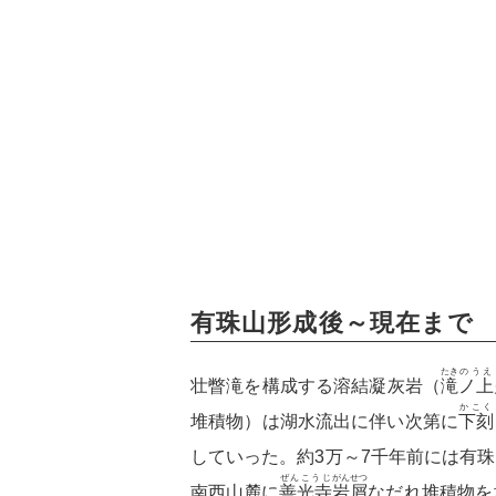
有珠山形成後～現在まで
たき
のうえ
壮瞥滝を構成する溶結凝灰岩（
滝
ノ上
かこく
堆積物）は湖水流出に伴い次第に
下刻
していった。約3万～7千年前には有
ぜんこうじ
がんせつ
南西山麓に
善光寺
岩屑
なだれ堆積物を