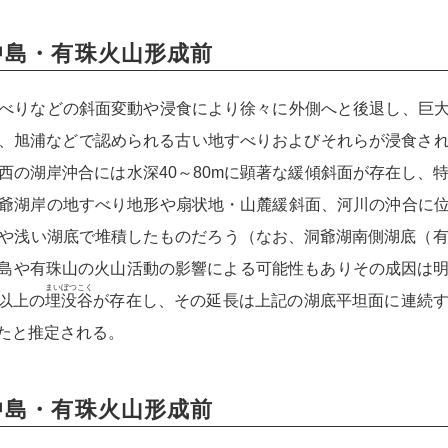
中島・有珠火山形成前
べりなどの斜面変動や浸食により徐々に外側へと後退し、巨大
、旭浦などで認められる古い地すべりおよびそれらが浸食さ
の湖岸沖合には水深40～80mに顕著な緩傾斜面が存在し、特
爺湖岸の地すべり地形や扇状地・山麓緩斜面、河川の沖合に
湖岸や浅い湖底で堆積したものだろう（なお、洞爺湖南側湖底（有
中島や有珠山の火山活動の影響による可能性もありその成因は
まいぼつ
こく
以上の
埋没
谷
が存在し、その延長は上記の湖底平坦面に連続
たと推定される。
中島・有珠火山形成前