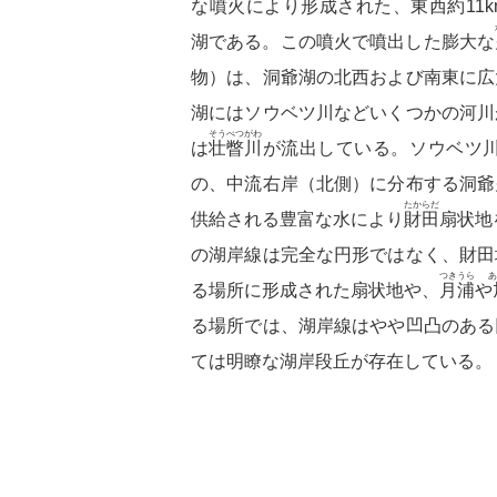
な噴火により形成された、東西約11k
湖である。この噴火で噴出した膨大な
物）は、洞爺湖の北西および南東に広
湖にはソウベツ川などいくつかの河川
そうべつ
がわ
は
壮瞥
川
が流出している。ソウベツ川
の、中流右岸（北側）に分布する洞爺
たからだ
供給される豊富な水により
財田
扇状地
の湖岸線は完全な円形ではなく、財田
つき
うら
あ
る場所に形成された扇状地や、
月
浦
や
る場所では、湖岸線はやや凹凸のある
ては明瞭な湖岸段丘が存在している。