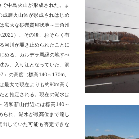
央で中島火山が形成された。ま
の成層火山体が形成されはじめ
は広大な砂礫質扇状地～三角州
2021）。その後、おそらく有
る河川が堰き止められたことに
じめる。カルデラ周縁の地すべ
沈み、入り江となっていた。洞
7）の高度（標高140～170m、
水面は最大で現在よりも約90m高く
たと推定される。現在の湖水は
昭和新山付近には標高140～
認められ、湖水が最高位まで達し
流出していた可能も否定できな