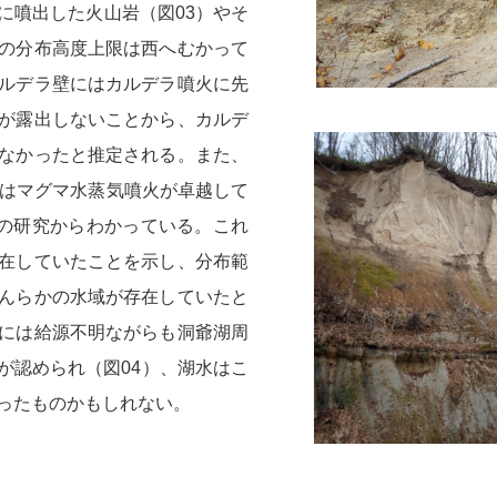
に噴出した火山岩（図03）やそ
の分布高度上限は西へむかって
ルデラ壁にはカルデラ噴火に先
が露出しないことから、カルデ
なかったと推定される。また、
期はマグマ水蒸気噴火が卓越して
8）などの研究からわかっている。これ
在していたことを示し、分布範
んらかの水域が存在していたと
には給源不明ながらも洞爺湖周
が認められ（図04）、湖水はこ
ったものかもしれない。