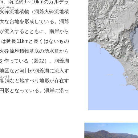
m、南北約9～10kmのカルデラ
かさいりゅう
火砕流
堆積物（洞爺火砕流堆積
大な台地を形成している。洞爺
が流入するとともに、南岸から
は延長11kmと長くはないもの
火砕流堆積物基底の湧水群から
を作っている（図02）。洞爺湖
地区など河川が洞爺湖に流入す
さひ
うら
旭
浦
など地すべり地形が存在す
円形となっている。湖岸に沿っ