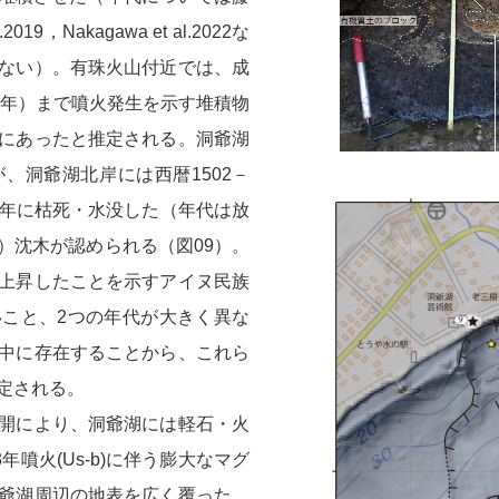
019，Nakagawa et al.2022な
ない）。有珠火山付近では、成
3年）まで噴火発生を示す堆積物
にあったと推定される。洞爺湖
、洞爺湖北岸には西暦1502－
478年に枯死・水没した（年代は放
）沈木が認められる（図09）。
上昇したことを示すアイヌ民族
こと、2つの年代が大きく異な
中に存在することから、これら
定される。
開により、洞爺湖には軽石・火
年噴火(Us-b)に伴う膨大なマグ
爺湖周辺の地表を広く覆った。