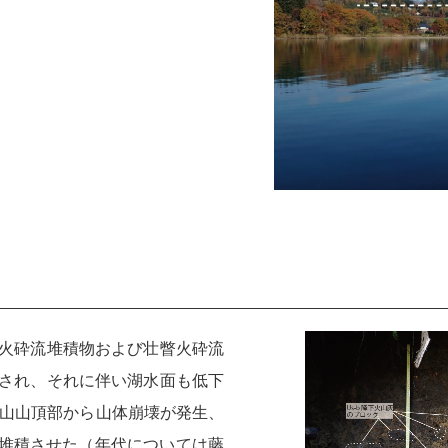
火砕流堆積物および壮瞥火砕流
され、それに伴い湖水面も低下
珠山山頂部から山体崩壊が発生、
堆積させた（年代については藤